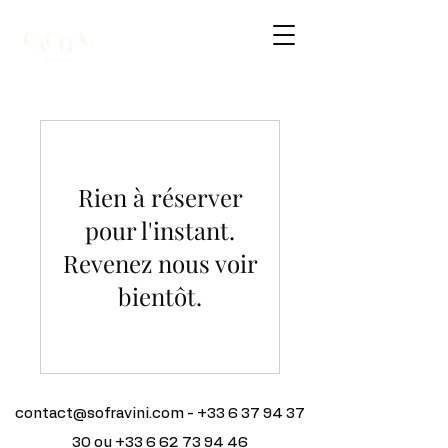
Rien à réserver
pour l'instant.
Revenez nous voir
bientôt.
contact@sofravini.com
-
+33 6 37 94 37
30
ou
+33 6 62 73 94 46