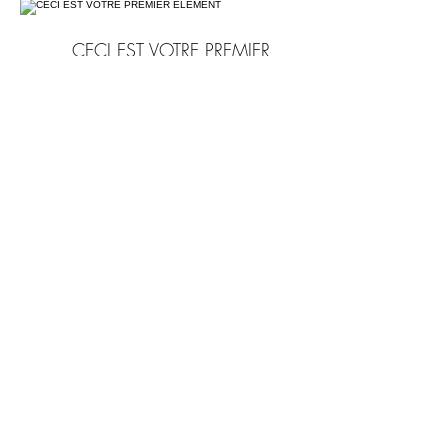
CECI EST VOTRE PREMIER
ÉLÉMENT
Penne aglio e olio, ail, persil, parmesan
et basilic
12 €
CECI EST VOTRE SECOND
ÉLÉMENT
Raviolis au potiron, crème et parmesan
12 €
300 gr
3 €